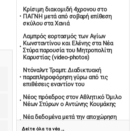
υπαναχώρησε στις συμφωνίες για τις
Κρίσιμη διακομιδή 4χρονου στο
Ανεξάρτητες Αρχές
ΠΑΓΝΗ μετά από σοβαρή επίθεση
02/05/2026 | 09:36
σκύλου στα Χανιά
Ψηφιακός έλεγχος στην αγορά: QR
Λαμπρός εορτασμός των Αγίων
code για πωλήσεις καπνικών και
Κωνσταντίνου και Ελένης στα Νέα
αλκοόλ σε 88.000 σημεία
Στύρα παρουσία του Μητροπολίτη
02/05/2026 | 06:26
Καρυστίας (video-photos)
Καύσιμα αεροσκαφών: Διαβεβαιώσεις
ΕΕ για επάρκεια παρά τη γεωπολιτική
Ντόναλντ Τραμπ: Διαδικτυακή
ένταση
παραπληροφόρηση γύρω από τις
01/05/2026 | 19:54
επιθέσεις εναντίον του
Βελόπουλος: Κριτική σε πολιτικούς
Νέος πρόεδρος στον Αθλητικό Όμιλο
αρχηγούς για δηλώσεις την
Νέων Στύρων ο Αντώνης Κουμάκης
Πρωτομαγιά
01/05/2026 | 19:33
Νέα δεδομένα μετά την αποχώρηση
Λαζαρίδη από την κυβέρνηση
Υπερβολική ταχύτητα στο Αλιβέρι
→
Δείτε όλα τα νέα