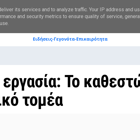
styranews.gr
liver its services and to analyze traffic. Your IP address and u
rmance and security metrics to ensure quality of service, gener
use.
Ειδήσεις-Γεγονότα-Επικαιρότητα
 εργασία: Το καθεστ
ικό τομέα