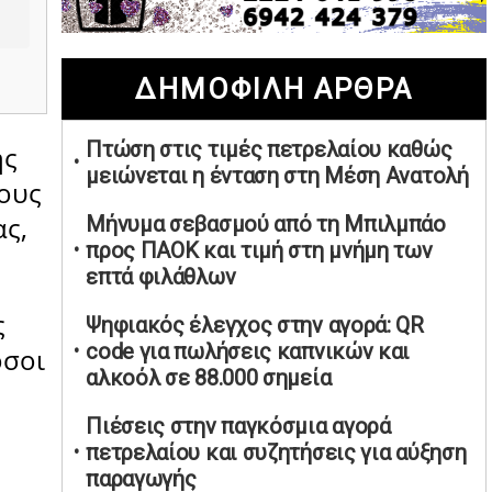
02/05/2026 | 20:28
Περιστέρι: Ένταση μεταξύ ανηλίκων
ΔΗΜΟΦΙΛΗ ΑΡΘΡΑ
άφησε δύο 15χρονους τραυματίες
02/05/2026 | 18:56
Πτώση στις τιμές πετρελαίου καθώς
ης
Ηνωμένα Αραβικά Εμιράτα: Αίρουν
μειώνεται η ένταση στη Μέση Ανατολή
τους περιορισμούς στον εναέριο χώρο
τους
02/05/2026 | 17:16
ας,
Μήνυμα σεβασμού από τη Μπιλμπάο
Η Αθηνά Λινού αφήνει ανοιχτό το
προς ΠΑΟΚ και τιμή στη μνήμη των
ενδεχόμενο ένταξης στον νέο
επτά φιλάθλων
πολιτικό φορέα Τσίπρα
ς
Ψηφιακός έλεγχος στην αγορά: QR
02/05/2026 | 17:01
code για πωλήσεις καπνικών και
όσοι
Αταμάν: Κανείς δεν έχει δικαίωμα να
αλκοόλ σε 88.000 σημεία
μιλά για τον πρόεδρο και την
οικογένειά του
Πιέσεις στην παγκόσμια αγορά
02/05/2026 | 15:59
πετρελαίου και συζητήσεις για αύξηση
παραγωγής
Μαρινάκης: Ο Ανδρουλάκης