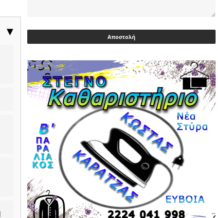
Ευρωβουλευτής Φαραντούρης: Το
ΠΑΣΟΚ διεκδικεί ρόλο εναλλακτικής
▶
πρότασης εξουσίας
03/05/2026 | 08:18
Ακρίβεια: Με λίστα και περιορισμένες
επιλογές οι αγορές των νοικοκυριών
03/05/2026 | 07:59
.
Υεμένη: Σομαλοί πειρατές στο
πετρελαιοφόρο Eureka
03/05/2026 | 06:40
Αντιδρά μετά από 17 ημέρες νοσηλείας
ο Γιώργος Μυλωνάκης, τον
επισκέφτηκε ο πρωθυπουργός
02/05/2026 | 20:54
Μεντιλίμπαρ: Ξεχωριστό το κλίμα σε
ή
κάθε παιχνίδι ΠΑΟΚ και Ολυμπιακού