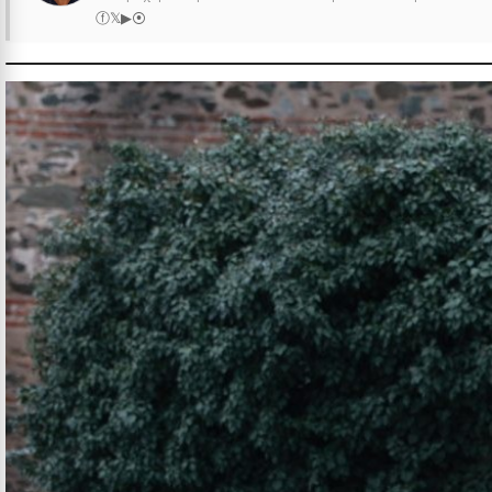
ⓕ
𝕏
▶
⦿