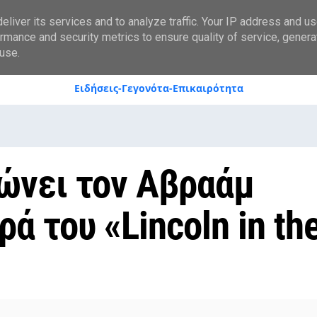
styranews.gr
liver its services and to analyze traffic. Your IP address and u
rmance and security metrics to ensure quality of service, gener
use.
Ειδήσεις-Γεγονότα-Επικαιρότητα
ώνει τον Αβραάμ
ά του «Lincoln in th