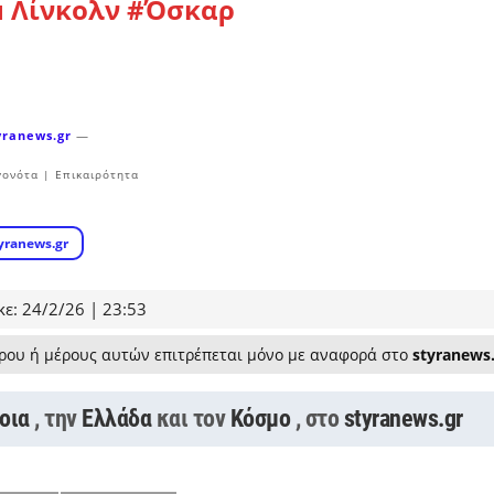
 Λίνκολν
#Όσκαρ
yranews.gr
—
γονότα | Επικαιρότητα
yranews.gr
ε: 24/2/26 | 23:53
ρου ή μέρους αυτών επιτρέπεται μόνο με αναφορά στο
styranews
οια
, την
Ελλάδα
και τον
Κόσμο
, στο
styranews.gr