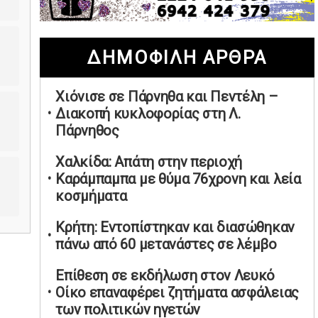
02/05/2026 | 20:28
Περιστέρι: Ένταση μεταξύ ανηλίκων
ΔΗΜΟΦΙΛΗ ΑΡΘΡΑ
άφησε δύο 15χρονους τραυματίες
02/05/2026 | 18:56
Χιόνισε σε Πάρνηθα και Πεντέλη –
Ηνωμένα Αραβικά Εμιράτα: Αίρουν
Διακοπή κυκλοφορίας στη Λ.
τους περιορισμούς στον εναέριο χώρο
Πάρνηθος
02/05/2026 | 17:16
Η Αθηνά Λινού αφήνει ανοιχτό το
Χαλκίδα: Απάτη στην περιοχή
ενδεχόμενο ένταξης στον νέο
Καράμπαμπα με θύμα 76χρονη και λεία
πολιτικό φορέα Τσίπρα
κοσμήματα
02/05/2026 | 17:01
Κρήτη: Εντοπίστηκαν και διασώθηκαν
Αταμάν: Κανείς δεν έχει δικαίωμα να
πάνω από 60 μετανάστες σε λέμβο
μιλά για τον πρόεδρο και την
οικογένειά του
Επίθεση σε εκδήλωση στον Λευκό
02/05/2026 | 15:59
Οίκο επαναφέρει ζητήματα ασφάλειας
των πολιτικών ηγετών
Μαρινάκης: Ο Ανδρουλάκης