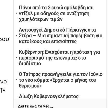
υπαναχώρησε στις συμφωνίες για τις
Πάνω από τα 2 ευρώ αμόλυβδη και
Ανεξάρτητες Αρχές
ντίζελ με οδηγούς σε αναζήτηση
02/05/2026 | 09:36
χαμηλότερων τιμών
Ψηφιακός έλεγχος στην αγορά: QR
Λειτουργεί Δημοτικό Πάρκινγκ στα
code για πωλήσεις καπνικών και
Στύρα – Μια σημαντική παρέμβαση για
αλκοόλ σε 88.000 σημεία
16ου
κατοίκους και επισκέπτες
02/05/2026 | 06:26
Καύσιμα αεροσκαφών: Διαβεβαιώσεις
Κυβέρνηση: Ενισχύεται η πρόταση για
ΕΕ για επάρκεια παρά τη γεωπολιτική
περιορισμό της ανωνυμίας στο
ένταση
διαδίκτυο
01/05/2026 | 19:54
Ο Τσίπρας προανήγγειλε για τον Ιούνιο
Βελόπουλος: Κριτική σε πολιτικούς
το νέο κόμμα: «Έρχεται ο μήνας του
ονο
αρχηγούς για δηλώσεις την
θερισμού»
ην
Πρωτομαγιά
01/05/2026 | 19:33
Δίωξη Κυβερνοεγκλήματος:
Χειροπέδες σε άνδρα για «πειρατική»
Υπερβολική ταχύτητα στο Αλιβέρι
→
Δείτε όλα τα νέα
πρόσβαση σε συνδρομητικά κανάλια