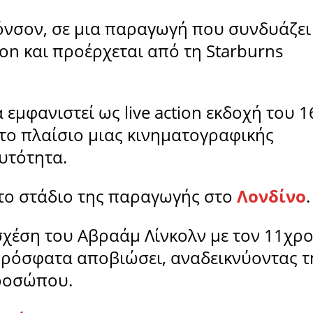
όνσον, σε μια παραγωγή που συνδυάζει
on και προέρχεται από τη Starburns
εμφανιστεί ως live action εκδοχή του 
ο πλαίσιο μιας κινηματογραφικής
αυτότητα.
στο στάδιο της παραγωγής στο
Λονδίνο
.
η σχέση του Αβραάμ Λίνκολν με τον 11χρ
ι πρόσφατα αποβιώσει, αναδεικνύοντας τ
ροσώπου.