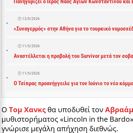
Πανηγυρίζει ο Ιερός Ναός Αγίων Κωνσταντίνου και
12/5/2026
«Συναγερμός» στην Αθήνα για το τουρκικό νομοσχέ
11/5/2026
Αναστέλλεται η προβολή του Survivor μετά τον σοβ
11/5/2026
Ο Τσίπρας προανήγγειλε για τον Ιούνιο το νέο κόμμ
Ο
Τομ Χανκς
θα υποδυθεί τον
Αβραάμ
μυθιστορήματος «Lincoln in the Bardo
γνώρισε μεγάλη απήχηση διεθνώς.