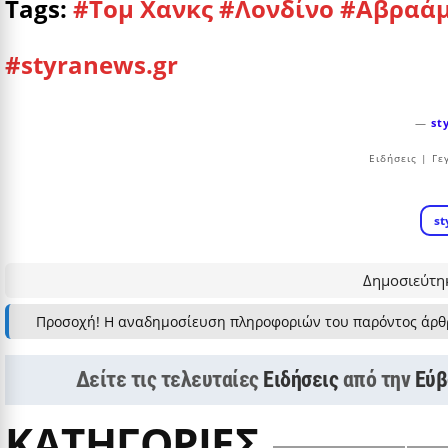
Tags:
#Τομ Χανκς
#Λονδίνο
#Αβραάμ
#styranews.gr
—
st
Ειδήσεις | Γε
st
Δημοσιεύτηκ
Προσοχή! Η αναδημοσίευση πληροφοριών του παρόντος άρθ
Δείτε τις τελευταίες
Ειδήσεις
από την
Εύβ
ΚΑΤΗΓΟΡΙΕΣ