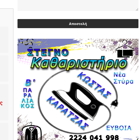
Ευρωβουλευτής Φαραντούρης: Το
ΠΑΣΟΚ διεκδικεί ρόλο εναλλακτικής
πρότασης εξουσίας
03/05/2026 | 08:18
Ακρίβεια: Με λίστα και περιορισμένες
επιλογές οι αγορές των νοικοκυριών
03/05/2026 | 07:59
Υεμένη: Σομαλοί πειρατές στο
πετρελαιοφόρο Eureka
03/05/2026 | 06:40
Αντιδρά μετά από 17 ημέρες νοσηλείας
ας
ο Γιώργος Μυλωνάκης, τον
επισκέφτηκε ο πρωθυπουργός
02/05/2026 | 20:54
Μεντιλίμπαρ: Ξεχωριστό το κλίμα σε
κάθε παιχνίδι ΠΑΟΚ και Ολυμπιακού