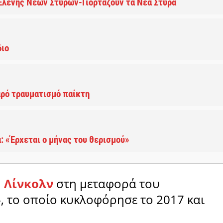
 Ελένης Νέων Στύρων-Γιορτάζουν τα Νέα Στύρα
διο
αρό τραυματισμό παίκτη
α: «Έρχεται ο μήνας του θερισμού»
 Λίνκολν
στη μεταφορά του
», το οποίο κυκλοφόρησε το 2017 και