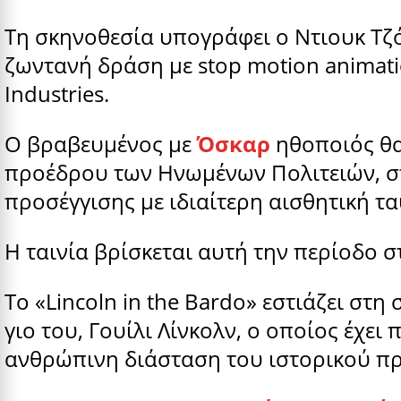
Τη σκηνοθεσία υπογράφει ο Ντιουκ Τζ
ζωντανή δράση με stop motion animati
Industries.
Ο βραβευμένος με
Όσκαρ
ηθοποιός θα 
προέδρου των Ηνωμένων Πολιτειών, στ
προσέγγισης με ιδιαίτερη αισθητική τ
Η ταινία βρίσκεται αυτή την περίοδο 
Το «Lincoln in the Bardo» εστιάζει στ
γιο του, Γουίλι Λίνκολν, ο οποίος έχε
ανθρώπινη διάσταση του ιστορικού π