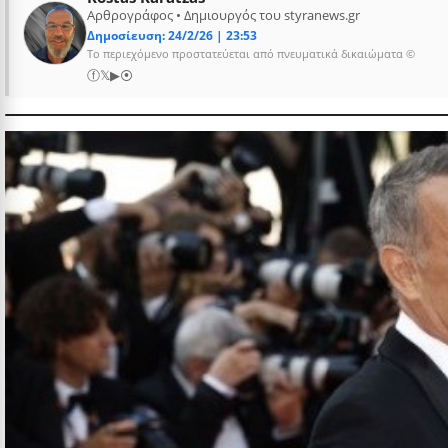
Αρθρογράφος • Δημιουργός του styranews.gr
Δημοσίευση: 24/2/26 | 23:53
Το περιεχόμενο προστατεύεται από πνευματικά δικαιώματα ©
ⓕ
𝕏
▶
⦿