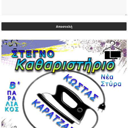
03/05/2026 | 06:40
Αντιδρά μετά από 17 ημέρες νοσηλείας ο Γιώργος
Μυλωνάκης, τον επισκέφτηκε ο πρωθυπουργός
02/05/2026 | 20:54
Μεντιλίμπαρ: Ξεχωριστό το κλίμα σε κάθε παιχνίδι ΠΑΟΚ
και Ολυμπιακού
02/05/2026 | 20:28
Περιστέρι: Ένταση μεταξύ ανηλίκων άφησε δύο
15χρονους τραυματίες
02/05/2026 | 18:56
Ηνωμένα Αραβικά Εμιράτα: Αίρουν τους περιορισμούς
στον εναέριο χώρο
02/05/2026 | 17:16
Η Αθηνά Λινού αφήνει ανοιχτό το ενδεχόμενο ένταξης
στον νέο πολιτικό φορέα Τσίπρα
02/05/2026 | 17:01
Αταμάν: Κανείς δεν έχει δικαίωμα να μιλά για τον πρόεδρο
και την οικογένειά του