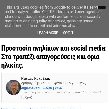
styranews.gr
This site uses cookies from Google to deliver its services
and to analyze traffic. Your IP address and user-agent are
shared with Google along with performance and security
Ειδήσεις-Γεγονότα-Επικαιρότητα
metrics to ensure quality of service, generate usage
statistics, and to detect and address abuse.
MENU
LEARN MORE
GOT IT
Προστασία ανηλίκων και social media:
Στο τραπέζι απαγορεύσεις και όρια
ηλικίας.
Kostas Karatzas
Αρθρογράφος • Δημιουργός του styranews.gr
Δημοσίευση: 10/2/26 | 08:37
Το περιεχόμενο προστατεύεται από πνευματικά δικαιώματα ©
ⓕ
𝕏
▶
⦿