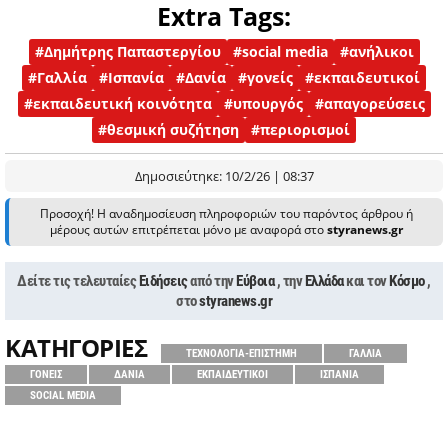
Extra Tags:
#Δημήτρης Παπαστεργίου
#social media
#ανήλικοι
#Γαλλία
#Ισπανία
#Δανία
#γονείς
#εκπαιδευτικοί
#εκπαιδευτική κοινότητα
#υπουργός
#απαγορεύσεις
#θεσμική συζήτηση
#περιορισμοί
Δημοσιεύτηκε: 10/2/26 | 08:37
Προσοχή! Η αναδημοσίευση πληροφοριών του παρόντος άρθρου ή
μέρους αυτών επιτρέπεται μόνο με αναφορά στο
styranews.gr
Δείτε τις τελευταίες
Ειδήσεις
από την
Εύβοια
, την
Ελλάδα
και τον
Κόσμο
,
στο
styranews.gr
ΚΑΤΗΓΟΡΙΕΣ
ΤΕΧΝΟΛΟΓΙΑ-ΕΠΙΣΤΗΜΗ
ΓΑΛΛΙΑ
ΓΟΝΕΙΣ
ΔΑΝΙΑ
ΕΚΠΑΙΔΕΥΤΙΚΟΙ
ΙΣΠΑΝΙΑ
SOCIAL MEDIA