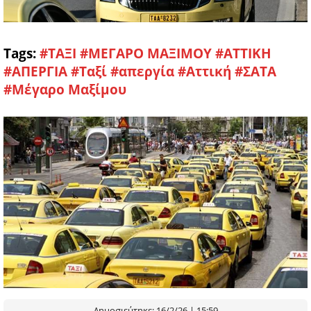
Tags:
#ΤΑΞΙ
#ΜΕΓΑΡΟ ΜΑΞΙΜΟΥ
#ΑΤΤΙΚΗ
#ΑΠΕΡΓΙΑ
#Ταξί
#απεργία
#Αττική
#ΣΑΤΑ
#Μέγαρο Μαξίμου
Δημοσιεύτηκε: 16/2/26 | 15:59