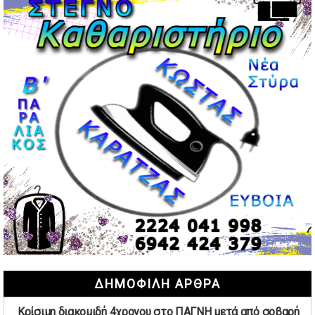
Περιστέρι: Ένταση μεταξύ ανηλίκων άφησε δύο
15χρονους τραυματίες
02/05/2026 | 18:56
Ηνωμένα Αραβικά Εμιράτα: Αίρουν τους περιορισμούς
στον εναέριο χώρο
02/05/2026 | 17:16
Η Αθηνά Λινού αφήνει ανοιχτό το ενδεχόμενο ένταξης
στον νέο πολιτικό φορέα Τσίπρα
02/05/2026 | 17:01
Αταμάν: Κανείς δεν έχει δικαίωμα να μιλά για τον πρόεδρο
και την οικογένειά του
02/05/2026 | 15:59
Μαρινάκης: Ο Ανδρουλάκης υπαναχώρησε στις
συμφωνίες για τις Ανεξάρτητες Αρχές
02/05/2026 | 09:36
Ψηφιακός έλεγχος στην αγορά: QR code για πωλήσεις
ΔΗΜΟΦΙΛΗ ΑΡΘΡΑ
καπνικών και αλκοόλ σε 88.000 σημεία
02/05/2026 | 06:26
Κρίσιμη διακομιδή 4χρονου στο ΠΑΓΝΗ μετά από σοβαρή