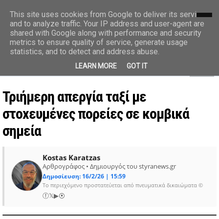
styranews.gr
This site uses cookies from Google to deliver its services
and to analyze traffic. Your IP address and user-agent are
shared with Google along with performance and security
Ειδήσεις-Γεγονότα-Επικαιρότητα
metrics to ensure quality of service, generate usage
statistics, and to detect and address abuse.
MENU
LEARN MORE
GOT IT
Τριήμερη απεργία ταξί με
στοχευμένες πορείες σε κομβικά
σημεία
Kostas Karatzas
Αρθρογράφος • Δημιουργός του styranews.gr
Δημοσίευση: 16/2/26 | 15:59
Το περιεχόμενο προστατεύεται από πνευματικά δικαιώματα ©
ⓕ
𝕏
▶
⦿