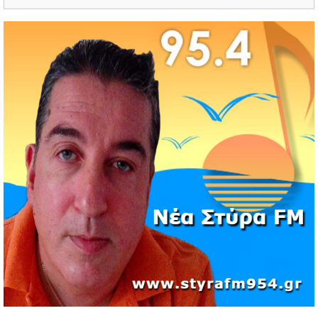
Βρετανού πρωθυπουργού Κιρ Στάρμερ
11/05/2026 | 19:53
Διάσωση 40 μεταναστών νότια της Γαύδου μετά από
εντοπισμό λέμβου
11/05/2026 | 19:37
Νέος πρόεδρος στον Αθλητικό Όμιλο Νέων Στύρων ο
Αντώνης Κουμάκης
11/05/2026 | 16:32
Formula 1: Κυριαρχία Αντονέλι στο Μαϊάμι και αύξηση
διαφοράς στη βαθμολογία
03/05/2026 | 19:35
Αυξήσεις στην αμόλυβδη βενζίνη σε υψηλά επίπεδα από
την αρχή της κρίσης
03/05/2026 | 10:30
Χιόνισε σε Πάρνηθα και Πεντέλη – Διακοπή κυκλοφορίας
στη Λ. Πάρνηθος
03/05/2026 | 09:49
Πιέσεις στην παγκόσμια αγορά πετρελαίου και
συζητήσεις για αύξηση παραγωγής