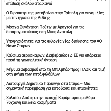
Καύσιμα αεροσκαφών: Διαβεβαιώσεις ΕΕ για επάρκεια
επίθεση σκύλου στα Χανιά
παρά τη γεωπολιτική ένταση
01/05/2026 | 19:54
Ο Γεραπετρίτης μεταβαίνει στην Τρίπολη για συνομιλίες
με την ηγεσία της Λιβύης
Βελόπουλος: Κριτική σε πολιτικούς αρχηγούς για
δηλώσεις την Πρωτομαγιά
Μόσχα: Συνάντηση Πούτιν με Αραγτσί για τις
01/05/2026 | 19:33
διαπραγματεύσεις στη Μέση Ανατολή
Υπερβολική ταχύτητα στο Αλιβέρι οδήγησε σε σύλληψη
Υποψηφιότητες για τις εκλογές νέας διοίκησης του ΑΟ
38χρονου οδηγού
Νέων Στύρων
01/05/2026 | 19:12
Καύσιμα αεροσκαφών: Διαβεβαιώσεις ΕΕ για επάρκεια
Υποψηφιότητες για τις εκλογές νέας διοίκησης του ΑΟ
παρά τη γεωπολιτική ένταση
Νέων Στύρων
01/05/2026 | 15:57
Μήνυμα σεβασμού από τη Μπιλμπάο προς ΠΑΟΚ και τιμή
στη μνήμη των επτά φιλάθλων
Τουρκία: Ένταση στις συγκεντρώσεις για την Πρωτομαγιά
– Πάνω από 350 συλλήψεις
Λειτουργεί Δημοτικό Πάρκινγκ στα Στύρα – Μια
01/05/2026 | 13:20
σημαντική παρέμβαση για κατοίκους και επισκέπτες
Μήνυμα σεβασμού από τη Μπιλμπάο προς ΠΑΟΚ και τιμή
Χαλκίδα: Απάτη στην περιοχή Καράμπαμπα με θύμα
στη μνήμη των επτά φιλάθλων
76χρονη και λεία κοσμήματα
01/05/2026 | 13:03