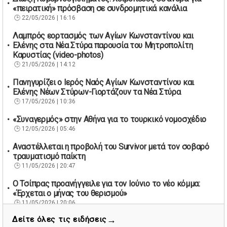
«πειρατική» πρόσβαση σε συνδρομητικά κανάλια
22/05/2026 | 16:16
Λαμπρός εορτασμός των Αγίων Κωνσταντίνου και
Ελένης στα Νέα Στύρα παρουσία του Μητροπολίτη
Καρυστίας (video-photos)
21/05/2026 | 14:12
Πανηγυρίζει ο Ιερός Ναός Αγίων Κωνσταντίνου και
Ελένης Νέων Στύρων-Γιορτάζουν τα Νέα Στύρα
17/05/2026 | 10:36
«Συναγερμός» στην Αθήνα για το τουρκικό νομοσχέδιο
12/05/2026 | 05:46
Αναστέλλεται η προβολή του Survivor μετά τον σοβαρό
τραυματισμό παίκτη
11/05/2026 | 20:47
Ο Τσίπρας προανήγγειλε για τον Ιούνιο το νέο κόμμα:
«Έρχεται ο μήνας του θερισμού»
11/05/2026 | 20:06
→
Δείτε όλες τις ειδήσεις
67 βουλευτές των Εργατικών ζητούν την παραίτηση του