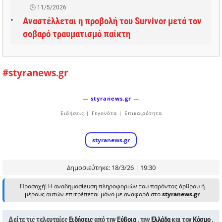
11/5/2026
Αναστέλλεται η προβολή του Survivor μετά τον
σοβαρό τραυματισμό παίκτη
#styranews.gr
—
styranews.gr
—
Ειδήσεις | Γεγονότα | Επικαιρότητα
styranews.gr
Δημοσιεύτηκε: 18/3/26 | 19:30
Προσοχή! Η αναδημοσίευση πληροφοριών του παρόντος άρθρου ή
μέρους αυτών επιτρέπεται μόνο με αναφορά στο
styranews.gr
Δείτε τις τελευταίες
Ειδήσεις
από την
Εύβοια
, την
Ελλάδα
και τον
Κόσμο
,