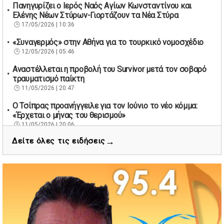
Πανηγυρίζει ο Ιερός Ναός Αγίων Κωνσταντίνου και
Ελένης Νέων Στύρων-Γιορτάζουν τα Νέα Στύρα
17/05/2026 | 10:36
«Συναγερμός» στην Αθήνα για το τουρκικό νομοσχέδιο
12/05/2026 | 05:46
Αναστέλλεται η προβολή του Survivor μετά τον σοβαρό
τραυματισμό παίκτη
11/05/2026 | 20:47
Ο Τσίπρας προανήγγειλε για τον Ιούνιο το νέο κόμμα:
«Έρχεται ο μήνας του θερισμού»
11/05/2026 | 20:06
→
Δείτε όλες τις ειδήσεις
67 βουλευτές των Εργατικών ζητούν την παραίτηση του
Βρετανού πρωθυπουργού Κιρ Στάρμερ
11/05/2026 | 19:53
Διάσωση 40 μεταναστών νότια της Γαύδου μετά από
εντοπισμό λέμβου
11/05/2026 | 19:37
Νέος πρόεδρος στον Αθλητικό Όμιλο Νέων Στύρων ο