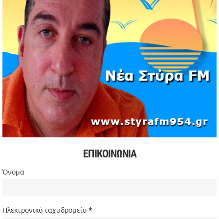
Αντώνης Κουμάκης
11/05/2026 | 16:32
Formula 1: Κυριαρχία Αντονέλι στο Μαϊάμι και αύξηση
διαφοράς στη βαθμολογία
03/05/2026 | 19:35
Αυξήσεις στην αμόλυβδη βενζίνη σε υψηλά επίπεδα από
την αρχή της κρίσης
03/05/2026 | 10:30
Χιόνισε σε Πάρνηθα και Πεντέλη – Διακοπή κυκλοφορίας
στη Λ. Πάρνηθος
03/05/2026 | 09:49
Πιέσεις στην παγκόσμια αγορά πετρελαίου και
συζητήσεις για αύξηση παραγωγής
ΕΠΙΚΟΙΝΩΝΙΑ
03/05/2026 | 09:34
Σακίρα: Περίπου 2 εκατ. θεατές στη συναυλία της στο Ρίο
Όνομα
ντε Τζανέιρο
03/05/2026 | 08:47
Ευρωβουλευτής Φαραντούρης: Το ΠΑΣΟΚ διεκδικεί ρόλο
Ηλεκτρονικό ταχυδρομείο
*
εναλλακτικής πρότασης εξουσίας