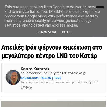
styranews.gr
This site uses cookies from Google to deliver its services
and to analyze traffic. Your IP address and user-agent are
shared with Google along with performance and security
Ειδήσεις-Γεγονότα-Επικαιρότητα
metrics to ensure quality of service, generate usage
statistics, and to detect and address abuse.
MENU
LEARN MORE
GOT IT
Απειλές Ιράν φέρνουν εκκένωση στο
μεγαλύτερο κέντρο LNG του Κατάρ
Kostas Karatzas
Αρθρογράφος • Δημιουργός του styranews.gr
Δημοσίευση: 18/3/26 | 19:30
Το περιεχόμενο προστατεύεται από πνευματικά δικαιώματα ©
ⓕ
𝕏
▶
⦿