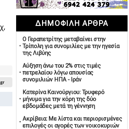
02/05/2026 | 20:28
Περιστέρι: Ένταση μεταξύ ανηλίκων
ΔΗΜΟΦΙΛΗ ΑΡΘΡΑ
άφησε δύο 15χρονους τραυματίες
χ,
02/05/2026 | 18:56
Ο Γεραπετρίτης μεταβαίνει στην
Ηνωμένα Αραβικά Εμιράτα: Αίρουν
Τρίπολη για συνομιλίες με την ηγεσία
τους περιορισμούς στον εναέριο χώρο
της Λιβύης
02/05/2026 | 17:16
Η Αθηνά Λινού αφήνει ανοιχτό το
Αύξηση άνω του 2% στις τιμές
ενδεχόμενο ένταξης στον νέο
πετρελαίου λόγω απουσίας
πολιτικό φορέα Τσίπρα
συνομιλιών ΗΠΑ - Ιράν
.gr
02/05/2026 | 17:01
Κατερίνα Καινούργιου: Τρυφερό
Αταμάν: Κανείς δεν έχει δικαίωμα να
μήνυμα για την κόρη της δύο
μιλά για τον πρόεδρο και την
εβδομάδες μετά τη γέννηση
οικογένειά του
02/05/2026 | 15:59
Ακρίβεια: Με λίστα και περιορισμένες
επιλογές οι αγορές των νοικοκυριών
Μαρινάκης: Ο Ανδρουλάκης