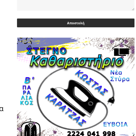
Ευρωβουλευτής Φαραντούρης: Το
ΠΑΣΟΚ διεκδικεί ρόλο εναλλακτικής
πρότασης εξουσίας
03/05/2026 | 08:18
Ακρίβεια: Με λίστα και περιορισμένες
επιλογές οι αγορές των νοικοκυριών
03/05/2026 | 07:59
Υεμένη: Σομαλοί πειρατές στο
πετρελαιοφόρο Eureka
03/05/2026 | 06:40
Αντιδρά μετά από 17 ημέρες νοσηλείας
ο Γιώργος Μυλωνάκης, τον
τα
επισκέφτηκε ο πρωθυπουργός
02/05/2026 | 20:54
Μεντιλίμπαρ: Ξεχωριστό το κλίμα σε
κάθε παιχνίδι ΠΑΟΚ και Ολυμπιακού