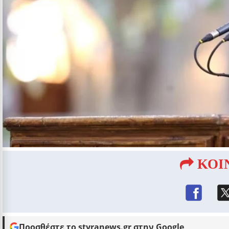
ΚΟΙ
Προσθέστε το styranews.gr στην Google