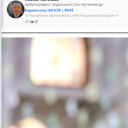
Αρθρογράφος • Δημιουργός του styranews.gr
Δημοσίευση: 24/3/26 | 00:02
Το περιεχόμενο προστατεύεται από πνευματικά δικαιώματα ©
ⓕ
𝕏
▶
⦿