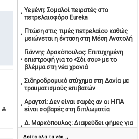
υπαναχώρησε στις συμφωνίες για τις
Υεμένη: Σομαλοί πειρατές στο
Ανεξάρτητες Αρχές
πετρελαιοφόρο Eureka
02/05/2026 | 09:36
Πτώση στις τιμές πετρελαίου καθώς
Ψηφιακός έλεγχος στην αγορά: QR
μειώνεται η ένταση στη Μέση Ανατολή
code για πωλήσεις καπνικών και
αλκοόλ σε 88.000 σημεία
Γιάννης Δρακόπουλος: Επιτυχημένη
02/05/2026 | 06:26
επιστροφή για το «Σόι σου» με το
Καύσιμα αεροσκαφών: Διαβεβαιώσεις
βλέμμα στη νέα χρονιά
ΕΕ για επάρκεια παρά τη γεωπολιτική
ένταση
Σιδηροδρομικό ατύχημα στη Δανία με
τραυματισμούς επιβατών
01/05/2026 | 19:54
Βελόπουλος: Κριτική σε πολιτικούς
Αραγτσί: Δεν είναι σαφές αν οι ΗΠΑ
αρχηγούς για δηλώσεις την
είναι σοβαρές στη διπλωματία
Πρωτομαγιά
01/05/2026 | 19:33
Δ. Μαρκόπουλος: Διαψεύδει φήμες για
έλλειψη πανεπιστημιακού πτυχίου
Υπερβολική ταχύτητα στο Αλιβέρι
→
Δείτε όλα τα νέα