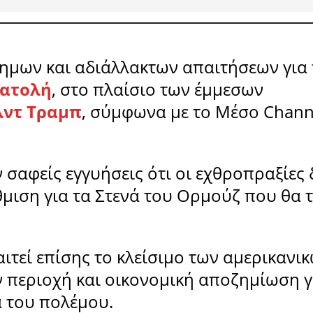
ίσημων και αδιάλλακτων απαιτήσεων για
ατολή
, στο πλαίσιο των έμμεσων
ντ Τραμπ
, σύμφωνα με το Μέσο Chann
ν σαφείς εγγυήσεις ότι οι εχθροπραξίες 
θμιση για τα Στενά του Ορμούζ που θα 
αιτεί επίσης το κλείσιμο των αμερικανι
 περιοχή και οικονομική αποζημίωση γ
α του πολέμου.