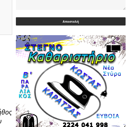
Ευρωβουλευτής Φαραντούρης: Το
ΠΑΣΟΚ διεκδικεί ρόλο εναλλακτικής
πρότασης εξουσίας
03/05/2026 | 08:18
Ακρίβεια: Με λίστα και περιορισμένες
επιλογές οι αγορές των νοικοκυριών
03/05/2026 | 07:59
Υεμένη: Σομαλοί πειρατές στο
πετρελαιοφόρο Eureka
03/05/2026 | 06:40
Αντιδρά μετά από 17 ημέρες νοσηλείας
ο Γιώργος Μυλωνάκης, τον
επισκέφτηκε ο πρωθυπουργός
02/05/2026 | 20:54
ήθος
υ
Μεντιλίμπαρ: Ξεχωριστό το κλίμα σε
κάθε παιχνίδι ΠΑΟΚ και Ολυμπιακού