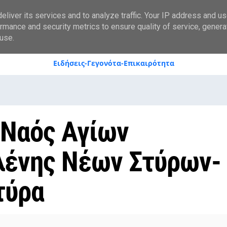
styranews.gr
liver its services and to analyze traffic. Your IP address and u
rmance and security metrics to ensure quality of service, gener
use.
Ειδήσεις-Γεγονότα-Επικαιρότητα
 Ναός Αγίων
λένης Νέων Στύρων-
τύρα