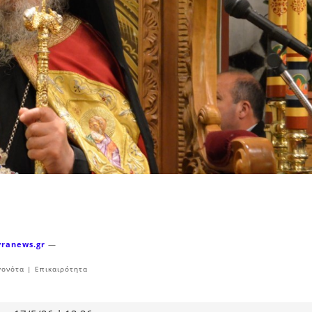
yranews.gr
—
γονότα | Επικαιρότητα