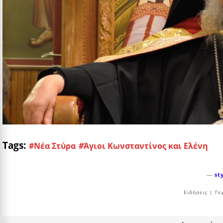
Tags:
#Νέα Στύρα
#Άγιοι Κωνσταντίνος και Ελένη
—
st
Ειδήσεις | Γε