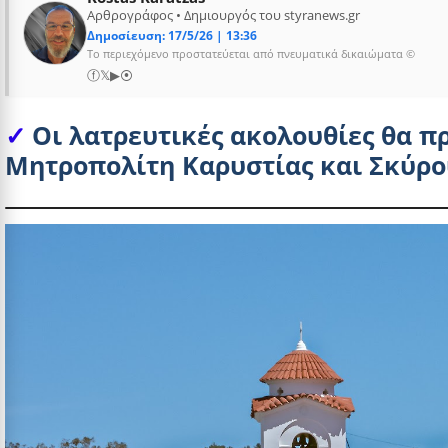
Αρθρογράφος • Δημιουργός του styranews.gr
Δημοσίευση: 17/5/26 | 13:36
Το περιεχόμενο προστατεύεται από πνευματικά δικαιώματα ©
ⓕ
𝕏
▶
⦿
Οι λατρευτικές ακολουθίες θα 
Μητροπολίτη Καρυστίας και Σκύρο