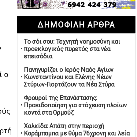
02/05/2026 | 20:28
Περιστέρι: Ένταση μεταξύ ανηλίκων
ΔΗΜΟΦΙΛΗ ΑΡΘΡΑ
άφησε δύο 15χρονους τραυματίες
02/05/2026 | 18:56
Το σόι σου: Τεχνητή νοημοσύνη και
Ηνωμένα Αραβικά Εμιράτα: Αίρουν
ο
προεκλογικός πυρετός στα νέα
τους περιορισμούς στον εναέριο χώρο
επεισόδια
02/05/2026 | 17:16
Η Αθηνά Λινού αφήνει ανοιχτό το
Πανηγυρίζει ο Ιερός Ναός Αγίων
ί ο
ενδεχόμενο ένταξης στον νέο
Κωνσταντίνου και Ελένης Νέων
πολιτικό φορέα Τσίπρα
Στύρων-Γιορτάζουν τα Νέα Στύρα
02/05/2026 | 17:01
Φρουροί της Επανάστασης:
Αταμάν: Κανείς δεν έχει δικαίωμα να
Προειδοποίηση για στόχευση πλοίων
ούς
μιλά για τον πρόεδρο και την
κοντά στα Ορμούζ
οικογένειά του
02/05/2026 | 15:59
Χαλκίδα: Απάτη στην περιοχή
ορτή
Καράμπαμπα με θύμα 76χρονη και λεία
Μαρινάκης: Ο Ανδρουλάκης