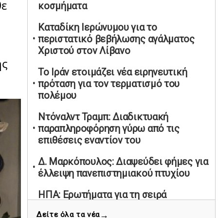
θε
κοσμήματα
υπαναχώρησε στις συμφωνίες για τις
Ανεξάρτητες Αρχές
Καταδίκη Ιερώνυμου για το
02/05/2026 | 09:36
περιστατικό βεβήλωσης αγάλματος
Ψηφιακός έλεγχος στην αγορά: QR
Χριστού στον Λίβανο
ης
code για πωλήσεις καπνικών και
Το Ιράν ετοιμάζει νέα ειρηνευτική
αλκοόλ σε 88.000 σημεία
πρόταση για τον τερματισμό του
02/05/2026 | 06:26
πολέμου
Καύσιμα αεροσκαφών: Διαβεβαιώσεις
ΕΕ για επάρκεια παρά τη γεωπολιτική
Ντόναλντ Τραμπ: Διαδικτυακή
ένταση
παραπληροφόρηση γύρω από τις
01/05/2026 | 19:54
επιθέσεις εναντίον του
Βελόπουλος: Κριτική σε πολιτικούς
Δ. Μαρκόπουλος: Διαψεύδει φήμες για
αρχηγούς για δηλώσεις την
έλλειψη πανεπιστημιακού πτυχίου
Πρωτομαγιά
01/05/2026 | 19:33
ΗΠΑ: Ερωτήματα για τη σειρά
απομάκρυνσης Τραμπ και Βανς από την
Υπερβολική ταχύτητα στο Αλιβέρι
→
Δείτε όλα τα νέα
ασφάλεια