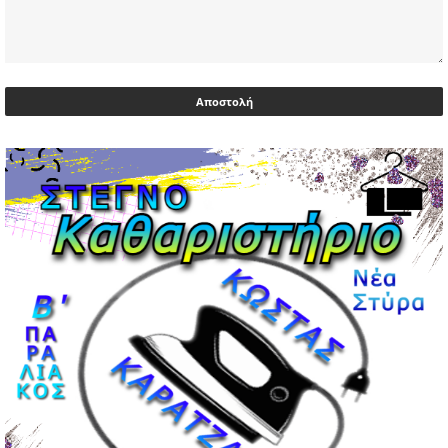
Υεμένη: Σομαλοί πειρατές στο πετρελαιοφόρο Eureka
03/05/2026 | 06:40
Αντιδρά μετά από 17 ημέρες νοσηλείας ο Γιώργος
Μυλωνάκης, τον επισκέφτηκε ο πρωθυπουργός
02/05/2026 | 20:54
Μεντιλίμπαρ: Ξεχωριστό το κλίμα σε κάθε παιχνίδι ΠΑΟΚ
και Ολυμπιακού
02/05/2026 | 20:28
Περιστέρι: Ένταση μεταξύ ανηλίκων άφησε δύο
15χρονους τραυματίες
02/05/2026 | 18:56
Ηνωμένα Αραβικά Εμιράτα: Αίρουν τους περιορισμούς
στον εναέριο χώρο
02/05/2026 | 17:16
Η Αθηνά Λινού αφήνει ανοιχτό το ενδεχόμενο ένταξης
στον νέο πολιτικό φορέα Τσίπρα
02/05/2026 | 17:01
Αταμάν: Κανείς δεν έχει δικαίωμα να μιλά για τον πρόεδρο
και την οικογένειά του