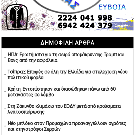
02/05/2026 | 15:59
Μαρινάκης: Ο Ανδρουλάκης υπαναχώρησε στις
συμφωνίες για τις Ανεξάρτητες Αρχές
02/05/2026 | 09:36
Ψηφιακός έλεγχος στην αγορά: QR code για πωλήσεις
ΔΗΜΟΦΙΛΗ ΑΡΘΡΑ
καπνικών και αλκοόλ σε 88.000 σημεία
02/05/2026 | 06:26
ΗΠΑ: Ερωτήματα για τη σειρά απομάκρυνσης Τραμπ και
Καύσιμα αεροσκαφών: Διαβεβαιώσεις ΕΕ για επάρκεια
Βανς από την ασφάλεια
παρά τη γεωπολιτική ένταση
01/05/2026 | 19:54
Τσίπρας: Επαφές σε όλη την Ελλάδα για στελέχωση νέου
πολιτικού φορέα
Βελόπουλος: Κριτική σε πολιτικούς αρχηγούς για
δηλώσεις την Πρωτομαγιά
Κρήτη: Εντοπίστηκαν και διασώθηκαν πάνω από 60
01/05/2026 | 19:33
μετανάστες σε λέμβο
Υπερβολική ταχύτητα στο Αλιβέρι οδήγησε σε σύλληψη
Στη Ζάκυνθο κλιμάκιο του ΕΟΔΥ μετά από κρούσματα
38χρονου οδηγού
λεπτοσπείρωσης
01/05/2026 | 19:12
Νέο μπλόκο στον Προμαχώνα προαναγγέλλουν αγρότες
Υποψηφιότητες για τις εκλογές νέας διοίκησης του ΑΟ
και κτηνοτρόφοι Σερρών
Νέων Στύρων