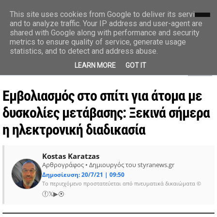
styranews.gr
This site uses cookies from Google to deliver its services
and to analyze traffic. Your IP address and user-agent are
shared with Google along with performance and security
Ειδήσεις-Γεγονότα-Επικαιρότητα
metrics to ensure quality of service, generate usage
statistics, and to detect and address abuse.
MENU
LEARN MORE
GOT IT
Εμβολιασμός στο σπίτι για άτομα με
δυσκολίες μετάβασης: Ξεκινά σήμερα
η ηλεκτρονική διαδικασία
Kostas Karatzas
Αρθρογράφος • Δημιουργός του styranews.gr
Δημοσίευση: 20/7/21 | 09:50
Το περιεχόμενο προστατεύεται από πνευματικά δικαιώματα ©
ⓕ
𝕏
▶
⦿