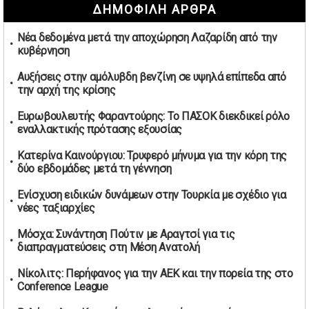
ΔΗΜΟΦΙΛΗ ΑΡΘΡΑ
καπνικών και αλκοόλ σε 88.000 σημεία
02/05/2026 | 06:26
Νέα δεδομένα μετά την αποχώρηση Λαζαρίδη από την
Καύσιμα αεροσκαφών: Διαβεβαιώσεις ΕΕ για επάρκεια
κυβέρνηση
παρά τη γεωπολιτική ένταση
01/05/2026 | 19:54
Αυξήσεις στην αμόλυβδη βενζίνη σε υψηλά επίπεδα από
την αρχή της κρίσης
Βελόπουλος: Κριτική σε πολιτικούς αρχηγούς για
δηλώσεις την Πρωτομαγιά
Ευρωβουλευτής Φαραντούρης: Το ΠΑΣΟΚ διεκδικεί ρόλο
01/05/2026 | 19:33
εναλλακτικής πρότασης εξουσίας
Υπερβολική ταχύτητα στο Αλιβέρι οδήγησε σε σύλληψη
Κατερίνα Καινούργιου: Τρυφερό μήνυμα για την κόρη της
38χρονου οδηγού
δύο εβδομάδες μετά τη γέννηση
01/05/2026 | 19:12
Ενίσχυση ειδικών δυνάμεων στην Τουρκία με σχέδιο για
Υποψηφιότητες για τις εκλογές νέας διοίκησης του ΑΟ
νέες ταξιαρχίες
Νέων Στύρων
01/05/2026 | 15:57
Μόσχα: Συνάντηση Πούτιν με Αραγτσί για τις
διαπραγματεύσεις στη Μέση Ανατολή
Τουρκία: Ένταση στις συγκεντρώσεις για την Πρωτομαγιά
– Πάνω από 350 συλλήψεις
Νίκολιτς: Περήφανος για την ΑΕΚ και την πορεία της στο
01/05/2026 | 13:20
Conference League
Μήνυμα σεβασμού από τη Μπιλμπάο προς ΠΑΟΚ και τιμή