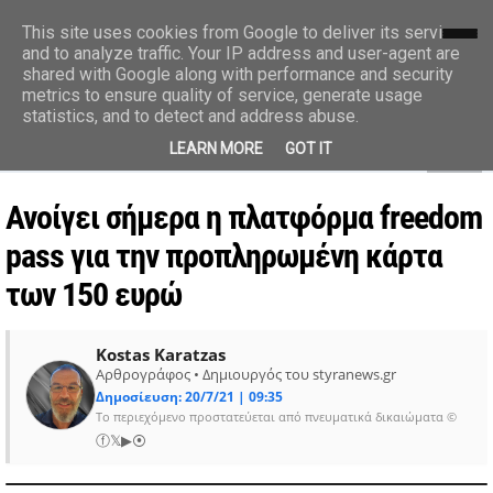
styranews.gr
This site uses cookies from Google to deliver its services
and to analyze traffic. Your IP address and user-agent are
shared with Google along with performance and security
Ειδήσεις-Γεγονότα-Επικαιρότητα
metrics to ensure quality of service, generate usage
statistics, and to detect and address abuse.
MENU
LEARN MORE
GOT IT
Ανοίγει σήμερα η πλατφόρμα freedom
pass για την προπληρωμένη κάρτα
των 150 ευρώ
Kostas Karatzas
Αρθρογράφος • Δημιουργός του styranews.gr
Δημοσίευση: 20/7/21 | 09:35
Το περιεχόμενο προστατεύεται από πνευματικά δικαιώματα ©
ⓕ
𝕏
▶
⦿