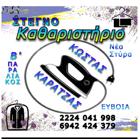
Μεντιλίμπαρ: Ξεχωριστό το κλίμα σε κάθε παιχνίδι ΠΑΟΚ
και Ολυμπιακού
02/05/2026 | 20:28
Περιστέρι: Ένταση μεταξύ ανηλίκων άφησε δύο
15χρονους τραυματίες
02/05/2026 | 18:56
Ηνωμένα Αραβικά Εμιράτα: Αίρουν τους περιορισμούς
στον εναέριο χώρο
02/05/2026 | 17:16
Η Αθηνά Λινού αφήνει ανοιχτό το ενδεχόμενο ένταξης
στον νέο πολιτικό φορέα Τσίπρα
02/05/2026 | 17:01
Αταμάν: Κανείς δεν έχει δικαίωμα να μιλά για τον πρόεδρο
και την οικογένειά του
02/05/2026 | 15:59
Μαρινάκης: Ο Ανδρουλάκης υπαναχώρησε στις
συμφωνίες για τις Ανεξάρτητες Αρχές
02/05/2026 | 09:36
Ψηφιακός έλεγχος στην αγορά: QR code για πωλήσεις