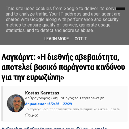
styranews.gr
This site uses cookies from Google to deliver its services
and to analyze traffic. Your IP address and user-agent are
shared with Google along with performance and security
Ειδήσεις-Γεγονότα-Επικαιρότητα
metrics to ensure quality of service, generate usage
statistics, and to detect and address abuse.
MENU
LEARN MORE
GOT IT
Λαγκάρντ: «Η διεθνής αβεβαιότητα,
αποτελεί βασικό παράγοντα κινδύνου
για την ευρωζώνη»
Kostas Karatzas
Αρθρογράφος • Δημιουργός του styranews.gr
Δημοσίευση: 5/2/26 | 22:29
Το περιεχόμενο προστατεύεται από πνευματικά δικαιώματα ©
ⓕ
𝕏
▶
⦿