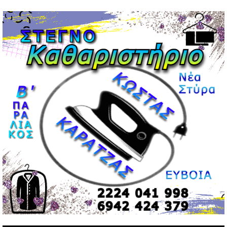
Μεντιλίμπαρ: Ξεχωριστό το κλίμα σε κάθε παιχνίδι ΠΑΟΚ
και Ολυμπιακού
02/05/2026 | 20:28
Περιστέρι: Ένταση μεταξύ ανηλίκων άφησε δύο
15χρονους τραυματίες
02/05/2026 | 18:56
Ηνωμένα Αραβικά Εμιράτα: Αίρουν τους περιορισμούς
στον εναέριο χώρο
02/05/2026 | 17:16
Η Αθηνά Λινού αφήνει ανοιχτό το ενδεχόμενο ένταξης
στον νέο πολιτικό φορέα Τσίπρα
02/05/2026 | 17:01
Αταμάν: Κανείς δεν έχει δικαίωμα να μιλά για τον πρόεδρο
και την οικογένειά του
02/05/2026 | 15:59
Μαρινάκης: Ο Ανδρουλάκης υπαναχώρησε στις
συμφωνίες για τις Ανεξάρτητες Αρχές
02/05/2026 | 09:36
Ψηφιακός έλεγχος στην αγορά: QR code για πωλήσεις