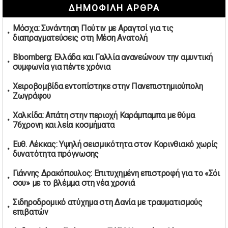
ΔΗΜΟΦΙΛΗ ΑΡΘΡΑ
καπνικών και αλκοόλ σε 88.000 σημεία
02/05/2026 | 06:26
Μόσχα: Συνάντηση Πούτιν με Αραγτσί για τις
Καύσιμα αεροσκαφών: Διαβεβαιώσεις ΕΕ για επάρκεια
διαπραγματεύσεις στη Μέση Ανατολή
παρά τη γεωπολιτική ένταση
01/05/2026 | 19:54
Bloomberg: Ελλάδα και Γαλλία ανανεώνουν την αμυντική
συμφωνία για πέντε χρόνια
Βελόπουλος: Κριτική σε πολιτικούς αρχηγούς για
δηλώσεις την Πρωτομαγιά
Χειροβομβίδα εντοπίστηκε στην Πανεπιστημιούπολη
01/05/2026 | 19:33
Ζωγράφου
Υπερβολική ταχύτητα στο Αλιβέρι οδήγησε σε σύλληψη
Χαλκίδα: Απάτη στην περιοχή Καράμπαμπα με θύμα
38χρονου οδηγού
76χρονη και λεία κοσμήματα
01/05/2026 | 19:12
Ευθ. Λέκκας: Υψηλή σεισμικότητα στον Κορινθιακό χωρίς
Υποψηφιότητες για τις εκλογές νέας διοίκησης του ΑΟ
δυνατότητα πρόγνωσης
Νέων Στύρων
01/05/2026 | 15:57
Γιάννης Δρακόπουλος: Επιτυχημένη επιστροφή για το «Σόι
σου» με το βλέμμα στη νέα χρονιά
Τουρκία: Ένταση στις συγκεντρώσεις για την Πρωτομαγιά
– Πάνω από 350 συλλήψεις
Σιδηροδρομικό ατύχημα στη Δανία με τραυματισμούς
01/05/2026 | 13:20
επιβατών
Μήνυμα σεβασμού από τη Μπιλμπάο προς ΠΑΟΚ και τιμή