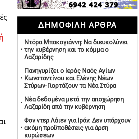
02/05/2026 | 20:28
ές
Περιστέρι: Ένταση μεταξύ ανηλίκων
ΔΗΜΟΦΙΛΗ ΑΡΘΡΑ
άφησε δύο 15χρονους τραυματίες
02/05/2026 | 18:56
ή
Ντόρα Μπακογιάννη: Να διευκολύνει
Ηνωμένα Αραβικά Εμιράτα: Αίρουν
την κυβέρνηση και το κόμμα ο
τους περιορισμούς στον εναέριο χώρο
Λαζαρίδης
02/05/2026 | 17:16
Η Αθηνά Λινού αφήνει ανοιχτό το
Πανηγυρίζει ο Ιερός Ναός Αγίων
ς
ενδεχόμενο ένταξης στον νέο
Κωνσταντίνου και Ελένης Νέων
πολιτικό φορέα Τσίπρα
Στύρων-Γιορτάζουν τα Νέα Στύρα
02/05/2026 | 17:01
Νέα δεδομένα μετά την αποχώρηση
Αταμάν: Κανείς δεν έχει δικαίωμα να
Λαζαρίδη από την κυβέρνηση
μιλά για τον πρόεδρο και την
οικογένειά του
αι
Φον ντερ Λάιεν για Ιράν: Δεν υπάρχουν
02/05/2026 | 15:59
ακόμη προϋποθέσεις για άρση
κυρώσεων
Μαρινάκης: Ο Ανδρουλάκης