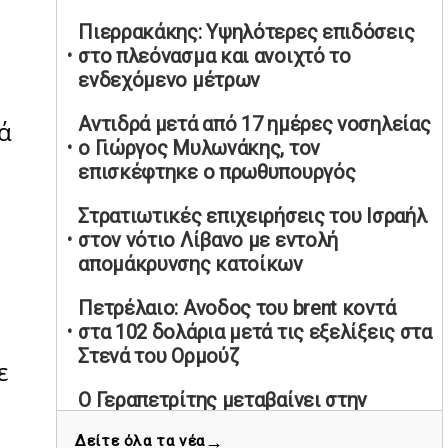
υπαναχώρησε στις συμφωνίες για τις
Πιερρακάκης: Υψηλότερες επιδόσεις
Ανεξάρτητες Αρχές
στο πλεόνασμα και ανοιχτό το
02/05/2026 | 09:36
ενδεχόμενο μέτρων
Ψηφιακός έλεγχος στην αγορά: QR
Αντιδρά μετά από 17 ημέρες νοσηλείας
code για πωλήσεις καπνικών και
κά
ο Γιώργος Μυλωνάκης, τον
αλκοόλ σε 88.000 σημεία
επισκέφτηκε ο πρωθυπουργός
02/05/2026 | 06:26
Καύσιμα αεροσκαφών: Διαβεβαιώσεις
Στρατιωτικές επιχειρήσεις του Ισραήλ
ΕΕ για επάρκεια παρά τη γεωπολιτική
στον νότιο Λίβανο με εντολή
ένταση
απομάκρυνσης κατοίκων
01/05/2026 | 19:54
Πετρέλαιο: Ανοδος του brent κοντά
Βελόπουλος: Κριτική σε πολιτικούς
στα 102 δολάρια μετά τις εξελίξεις στα
αρχηγούς για δηλώσεις την
Στενά του Ορμούζ
Πρωτομαγιά
ε
01/05/2026 | 19:33
Ο Γεραπετρίτης μεταβαίνει στην
Τρίπολη για συνομιλίες με την ηγεσία
Υπερβολική ταχύτητα στο Αλιβέρι
→
Δείτε όλα τα νέα
της Λιβύης