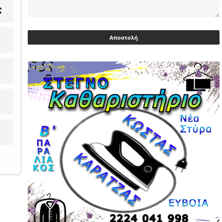
ς
Ευρωβουλευτής Φαραντούρης: Το
ΠΑΣΟΚ διεκδικεί ρόλο εναλλακτικής
πρότασης εξουσίας
03/05/2026 | 08:18
Ακρίβεια: Με λίστα και περιορισμένες
επιλογές οι αγορές των νοικοκυριών
03/05/2026 | 07:59
Υεμένη: Σομαλοί πειρατές στο
πετρελαιοφόρο Eureka
03/05/2026 | 06:40
Αντιδρά μετά από 17 ημέρες νοσηλείας
ο Γιώργος Μυλωνάκης, τον
επισκέφτηκε ο πρωθυπουργός
02/05/2026 | 20:54
Μεντιλίμπαρ: Ξεχωριστό το κλίμα σε
κάθε παιχνίδι ΠΑΟΚ και Ολυμπιακού