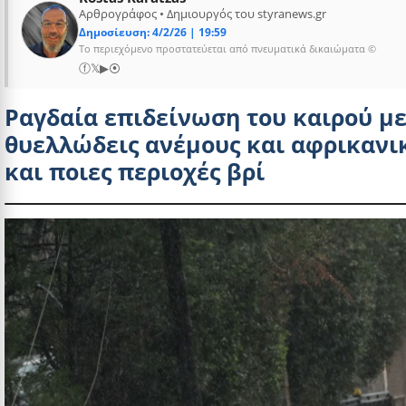
Αρθρογράφος • Δημιουργός του styranews.gr
Δημοσίευση: 4/2/26 | 19:59
Το περιεχόμενο προστατεύεται από πνευματικά δικαιώματα ©
ⓕ
𝕏
▶
⦿
Ραγδαία επιδείνωση του καιρού με 
θυελλώδεις ανέμους και αφρικανικ
και ποιες περιοχές βρί