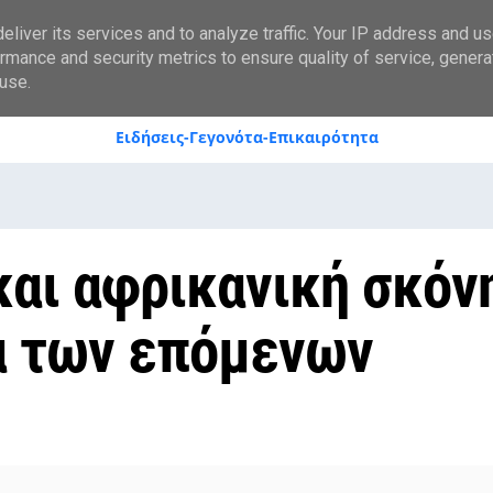
styranews.gr
liver its services and to analyze traffic. Your IP address and u
rmance and security metrics to ensure quality of service, gener
use.
Ειδήσεις-Γεγονότα-Επικαιρότητα
και αφρικανική σκόν
α των επόμενων