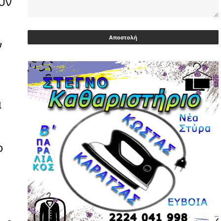
υν
Ευρωβουλευτής Φαραντούρης: Το
ΠΑΣΟΚ διεκδικεί ρόλο εναλλακτικής
ν
πρότασης εξουσίας
03/05/2026 | 08:18
Ακρίβεια: Με λίστα και περιορισμένες
επιλογές οι αγορές των νοικοκυριών
03/05/2026 | 07:59
ά
Υεμένη: Σομαλοί πειρατές στο
πετρελαιοφόρο Eureka
03/05/2026 | 06:40
ο
Αντιδρά μετά από 17 ημέρες νοσηλείας
ο Γιώργος Μυλωνάκης, τον
επισκέφτηκε ο πρωθυπουργός
02/05/2026 | 20:54
Μεντιλίμπαρ: Ξεχωριστό το κλίμα σε
κάθε παιχνίδι ΠΑΟΚ και Ολυμπιακού