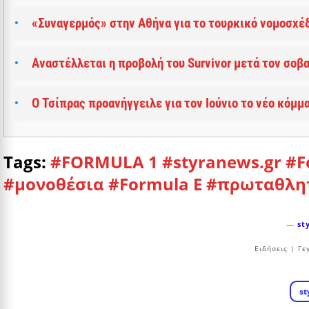
«Συναγερμός» στην Αθήνα για το τουρκικό νομοσχέ
Αναστέλλεται η προβολή του Survivor μετά τον σοβ
Ο Τσίπρας προανήγγειλε για τον Ιούνιο το νέο κόμμ
Tags:
#FORMULA 1
#styranews.gr
#F
#μονοθέσια
#Formula E
#πρωταθλη
—
st
Ειδήσεις | Γε
st