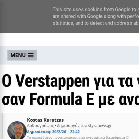
This site uses cookies from Google to de
are shared with Google along with perfo
statistics, and to detect and address ab
MENU
O Verstappen για τα 
σαν Formula E με αν
Kostas Karatzas
Αρθρογράφος • Δημιουργός του styranews.gr
Δημοσίευση: 20/2/26 | 23:42
Το περιεχόμενο προστατεύεται από πνευματικά δικαιώματα ©