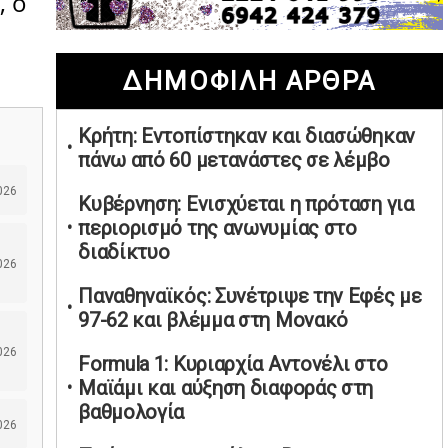
, ο
02/05/2026 | 20:28
Περιστέρι: Ένταση μεταξύ ανηλίκων
ΔΗΜΟΦΙΛΗ ΑΡΘΡΑ
άφησε δύο 15χρονους τραυματίες
02/05/2026 | 18:56
Κρήτη: Εντοπίστηκαν και διασώθηκαν
Ηνωμένα Αραβικά Εμιράτα: Αίρουν
πάνω από 60 μετανάστες σε λέμβο
τους περιορισμούς στον εναέριο χώρο
02/05/2026 | 17:16
026
Κυβέρνηση: Ενισχύεται η πρόταση για
Η Αθηνά Λινού αφήνει ανοιχτό το
περιορισμό της ανωνυμίας στο
ενδεχόμενο ένταξης στον νέο
διαδίκτυο
026
πολιτικό φορέα Τσίπρα
Παναθηναϊκός: Συνέτριψε την Εφές με
02/05/2026 | 17:01
97-62 και βλέμμα στη Μονακό
Αταμάν: Κανείς δεν έχει δικαίωμα να
026
μιλά για τον πρόεδρο και την
Formula 1: Κυριαρχία Αντονέλι στο
οικογένειά του
Μαϊάμι και αύξηση διαφοράς στη
02/05/2026 | 15:59
βαθμολογία
026
Μαρινάκης: Ο Ανδρουλάκης