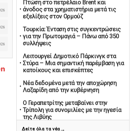
Πτώση στο πετρέλαιο Brent και
υπαναχώρησε στις συμφωνίες για τις
άνοδος στα χρηματιστήρια μετά τις
026
Ανεξάρτητες Αρχές
εξελίξεις στον Ορμούζ
02/05/2026 | 09:36
026
Τουρκία: Ένταση στις συγκεντρώσεις
Ψηφιακός έλεγχος στην αγορά: QR
για την Πρωτομαγιά – Πάνω από 350
code για πωλήσεις καπνικών και
συλλήψεις
αλκοόλ σε 88.000 σημεία
026
02/05/2026 | 06:26
Λειτουργεί Δημοτικό Πάρκινγκ στα
Καύσιμα αεροσκαφών: Διαβεβαιώσεις
Στύρα – Μια σημαντική παρέμβαση για
en
ΕΕ για επάρκεια παρά τη γεωπολιτική
κατοίκους και επισκέπτες
ένταση
Νέα δεδομένα μετά την αποχώρηση
01/05/2026 | 19:54
Λαζαρίδη από την κυβέρνηση
Βελόπουλος: Κριτική σε πολιτικούς
αρχηγούς για δηλώσεις την
Ο Γεραπετρίτης μεταβαίνει στην
Πρωτομαγιά
Τρίπολη για συνομιλίες με την ηγεσία
01/05/2026 | 19:33
της Λιβύης
Υπερβολική ταχύτητα στο Αλιβέρι
→
Δείτε όλα τα νέα
Βελόπουλος: Κριτική σε πολιτικούς