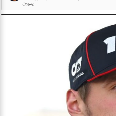
ⓕ
𝕏
▶
⦿