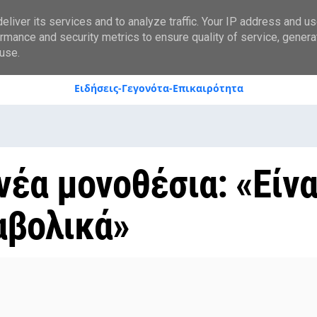
styranews.gr
liver its services and to analyze traffic. Your IP address and u
rmance and security metrics to ensure quality of service, gener
use.
Ειδήσεις-Γεγονότα-Επικαιρότητα
νέα μονοθέσια: «Είνα
αβολικά»