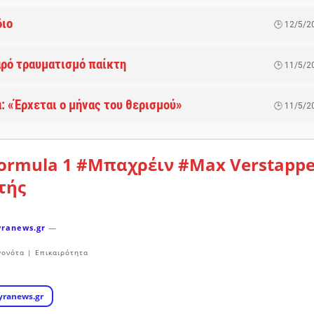
διο
12/5/2
αρό τραυματισμό παίκτη
11/5/2
α: «Έρχεται ο μήνας του θερισμού»
11/5/2
ormula 1
#Μπαχρέιν
#Max Verstapp
τής
yranews.gr
—
γονότα | Επικαιρότητα
yranews.gr