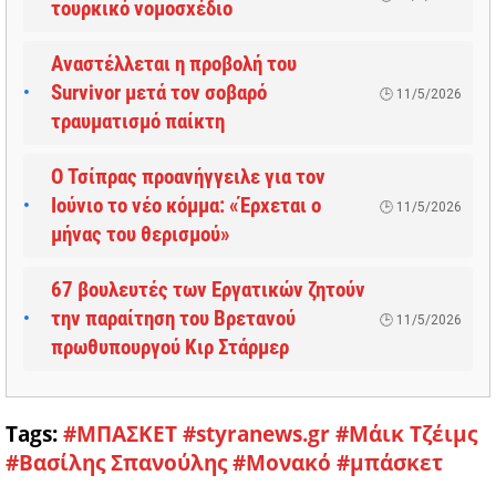
τουρκικό νομοσχέδιο
Αναστέλλεται η προβολή του
Survivor μετά τον σοβαρό
11/5/2026
τραυματισμό παίκτη
Ο Τσίπρας προανήγγειλε για τον
Ιούνιο το νέο κόμμα: «Έρχεται ο
11/5/2026
μήνας του θερισμού»
67 βουλευτές των Εργατικών ζητούν
την παραίτηση του Βρετανού
11/5/2026
πρωθυπουργού Κιρ Στάρμερ
Tags:
#ΜΠΑΣΚΕΤ
#styranews.gr
#Μάικ Τζέιμς
#Βασίλης Σπανούλης
#Μονακό
#μπάσκετ