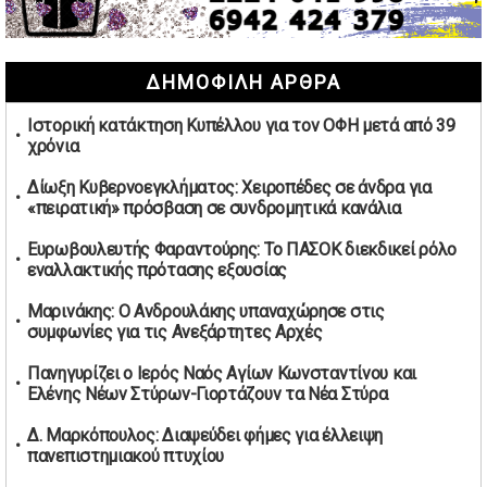
συμφωνίες για τις Ανεξάρτητες Αρχές
02/05/2026 | 09:36
Ψηφιακός έλεγχος στην αγορά: QR code για πωλήσεις
ΔΗΜΟΦΙΛΗ ΑΡΘΡΑ
καπνικών και αλκοόλ σε 88.000 σημεία
02/05/2026 | 06:26
Ιστορική κατάκτηση Κυπέλλου για τον ΟΦΗ μετά από 39
Καύσιμα αεροσκαφών: Διαβεβαιώσεις ΕΕ για επάρκεια
χρόνια
παρά τη γεωπολιτική ένταση
01/05/2026 | 19:54
Δίωξη Κυβερνοεγκλήματος: Χειροπέδες σε άνδρα για
«πειρατική» πρόσβαση σε συνδρομητικά κανάλια
Βελόπουλος: Κριτική σε πολιτικούς αρχηγούς για
δηλώσεις την Πρωτομαγιά
Ευρωβουλευτής Φαραντούρης: Το ΠΑΣΟΚ διεκδικεί ρόλο
01/05/2026 | 19:33
εναλλακτικής πρότασης εξουσίας
Υπερβολική ταχύτητα στο Αλιβέρι οδήγησε σε σύλληψη
Μαρινάκης: Ο Ανδρουλάκης υπαναχώρησε στις
38χρονου οδηγού
συμφωνίες για τις Ανεξάρτητες Αρχές
01/05/2026 | 19:12
Πανηγυρίζει ο Ιερός Ναός Αγίων Κωνσταντίνου και
Υποψηφιότητες για τις εκλογές νέας διοίκησης του ΑΟ
Ελένης Νέων Στύρων-Γιορτάζουν τα Νέα Στύρα
Νέων Στύρων
01/05/2026 | 15:57
Δ. Μαρκόπουλος: Διαψεύδει φήμες για έλλειψη
πανεπιστημιακού πτυχίου
Τουρκία: Ένταση στις συγκεντρώσεις για την Πρωτομαγιά
– Πάνω από 350 συλλήψεις