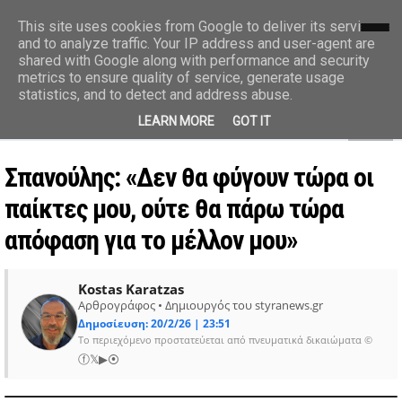
styranews.gr
This site uses cookies from Google to deliver its services
and to analyze traffic. Your IP address and user-agent are
shared with Google along with performance and security
Ειδήσεις-Γεγονότα-Επικαιρότητα
metrics to ensure quality of service, generate usage
statistics, and to detect and address abuse.
MENU
LEARN MORE
GOT IT
Σπανούλης: «Δεν θα φύγουν τώρα οι
παίκτες μου, ούτε θα πάρω τώρα
απόφαση για το μέλλον μου»
Kostas Karatzas
Αρθρογράφος • Δημιουργός του styranews.gr
Δημοσίευση: 20/2/26 | 23:51
Το περιεχόμενο προστατεύεται από πνευματικά δικαιώματα ©
ⓕ
𝕏
▶
⦿