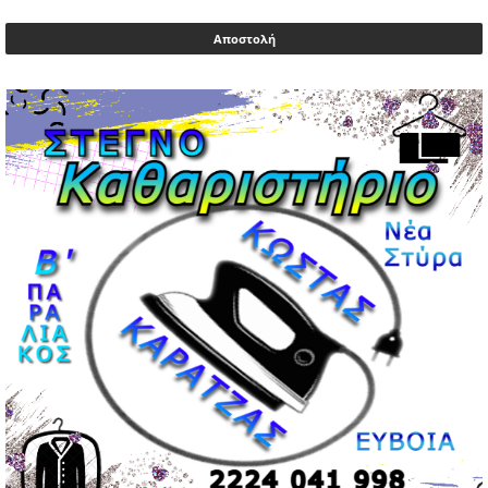
Μυλωνάκης, τον επισκέφτηκε ο πρωθυπουργός
02/05/2026 | 20:54
Μεντιλίμπαρ: Ξεχωριστό το κλίμα σε κάθε παιχνίδι ΠΑΟΚ
και Ολυμπιακού
02/05/2026 | 20:28
Περιστέρι: Ένταση μεταξύ ανηλίκων άφησε δύο
15χρονους τραυματίες
02/05/2026 | 18:56
Ηνωμένα Αραβικά Εμιράτα: Αίρουν τους περιορισμούς
στον εναέριο χώρο
02/05/2026 | 17:16
Η Αθηνά Λινού αφήνει ανοιχτό το ενδεχόμενο ένταξης
στον νέο πολιτικό φορέα Τσίπρα
02/05/2026 | 17:01
Αταμάν: Κανείς δεν έχει δικαίωμα να μιλά για τον πρόεδρο
και την οικογένειά του
02/05/2026 | 15:59
Μαρινάκης: Ο Ανδρουλάκης υπαναχώρησε στις